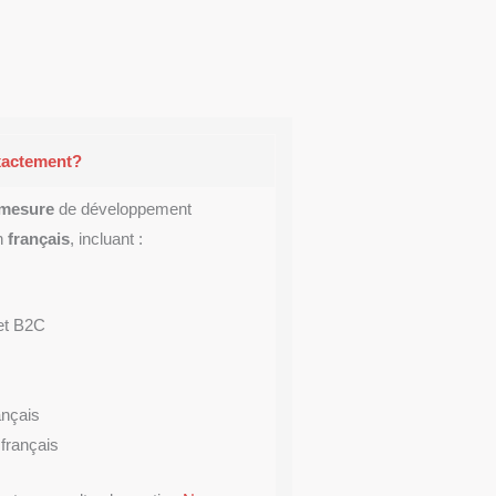
xactement?
 mesure
de développement
n
français
, incluant :
et B2C
ançais
 français