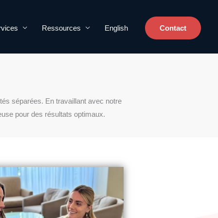
rvices
Ressources
English
Contact
és séparées. En travaillant avec notre
euse pour des résultats optimaux.