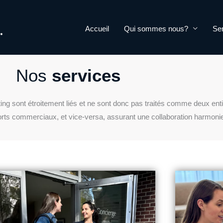
Accueil
Qui sommes nous?
Se
Nos
services
g sont étroitement liés et ne sont donc pas traités comme deux entit
forts commerciaux, et vice-versa, assurant une collaboration harmoni