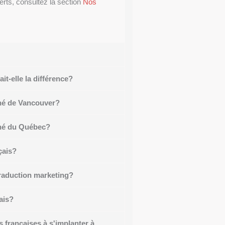
erts, consultez la section
Nos
it-elle la différence?
ché de Vancouver?
ché du Québec?
çais?
raduction marketing?
ais?
 françaises à s'implanter à